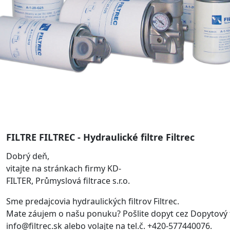
FILTRE FILTREC - Hydraulické filtre Filtrec
Dobrý deň,
vitajte na stránkach firmy KD-
FILTER, Průmyslová filtrace s.r.o.
Sme predajcovia hydraulických filtrov Filtrec.
Mate záujem o našu ponuku? Pošlite dopyt cez Dopytový 
info@filtrec.sk alebo volajte na tel.č. +420-577440076.