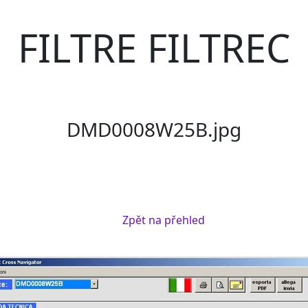
FILTRE FILTREC
DMD0008W25B.jpg
Zpět na přehled