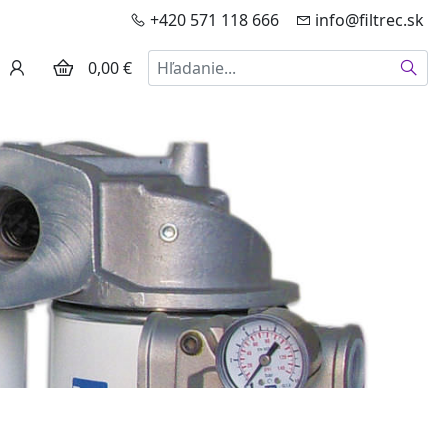
+420 571 118 666
info@filtrec.sk
Hľadať
0,00 €