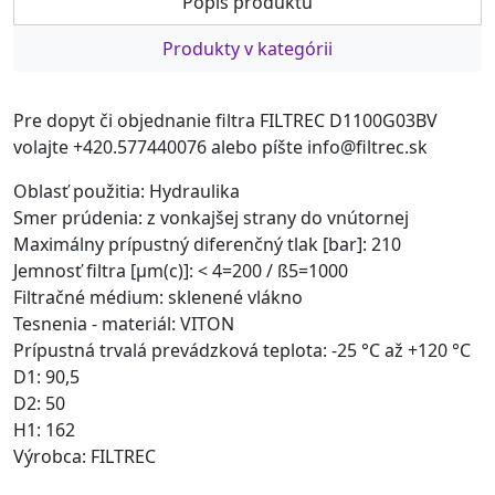
Popis produktu
Produkty v kategórii
Pre dopyt či objednanie filtra FILTREC D1100G03BV
volajte +420.577440076 alebo píšte info@filtrec.sk
Oblasť použitia: Hydraulika
Smer prúdenia: z vonkajšej strany do vnútornej
Maximálny prípustný diferenčný tlak [bar]: 210
Jemnosť filtra [µm(c)]: < 4=200 / ß5=1000
Filtračné médium: sklenené vlákno
Tesnenia - materiál: VITON
Prípustná trvalá prevádzková teplota: -25 °C až +120 °C
D1: 90,5
D2: 50
H1: 162
Výrobca: FILTREC