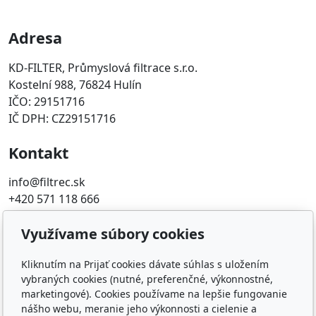
Adresa
KD-FILTER, Průmyslová filtrace s.r.o.
Kostelní 988, 76824 Hulín
IČO: 29151716
IČ DPH: CZ29151716
Kontakt
info@filtrec.sk
+420 571 118 666
Obľúbené odkazy
Využívame súbory cookies
FILTR-FILTRY.CZ
Kliknutím na Prijať cookies dávate súhlas s uložením
FILTER-FILTERS.EU
vybraných cookies (nutné, preferenčné, výkonnostné,
marketingové). Cookies používame na lepšie fungovanie
KD-FILTER
nášho webu, meranie jeho výkonnosti a cielenie a
KD-FILTER, Průmyslová filtrace s.r.o. - HYDRAULICKÉ