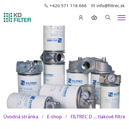
+420 571 118 666
info@filtrec.sk
Hledání
Me
Úvodná stránka
E-shop
FILTREC D ... tlakové filtre