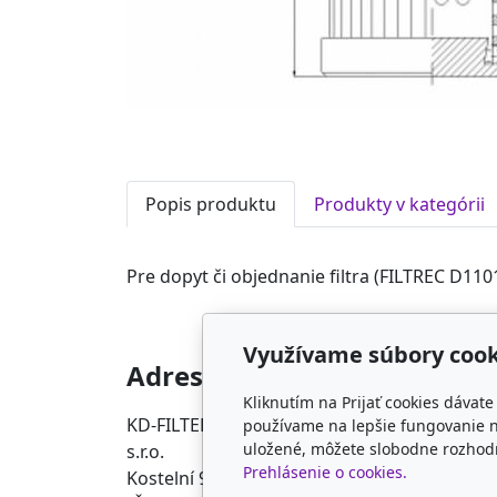
Popis produktu
Produkty v kategórii
Pre dopyt či objednanie filtra (FILTREC D110
Využívame súbory cook
Adresa
Kon
Kliknutím na Prijať cookies dávat
KD-FILTER, Průmyslová filtrace
info@f
používame na lepšie fungovanie n
uložené, môžete slobodne rozhodn
s.r.o.
+420 5
Prehlásenie o cookies.
Kostelní 988, 76824 Hulín