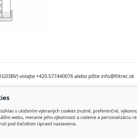
1G03BV) volajte +420.577440076 alebo píšte info@filtrec.sk
ies
takt
Obľúbené odkazy
e súhlas s uložením vybraných cookies (nutné, preferenčné, výkonn
iltrec.sk
FILTR-FILTRY.CZ
ášho webu, meranie jeho výkonnosti a cielenie a personalizáciu re
úť pod tlačidlom Upraviť nastavenia.
71 118 666
FILTER-FILTERS.EU
KD-FILTER