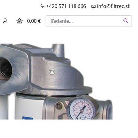
+420 571 118 666
info@filtrec.sk
Hľadať
0,00 €