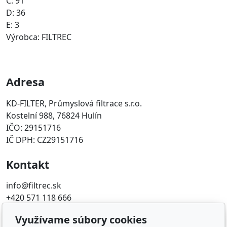
C: 91
D: 36
E: 3
Výrobca: FILTREC
Adresa
KD-FILTER, Průmyslová filtrace s.r.o.
Kostelní 988, 76824 Hulín
IČO: 29151716
IČ DPH: CZ29151716
Kontakt
info@filtrec.sk
+420 571 118 666
Využívame súbory cookies
Obľúbené odkazy