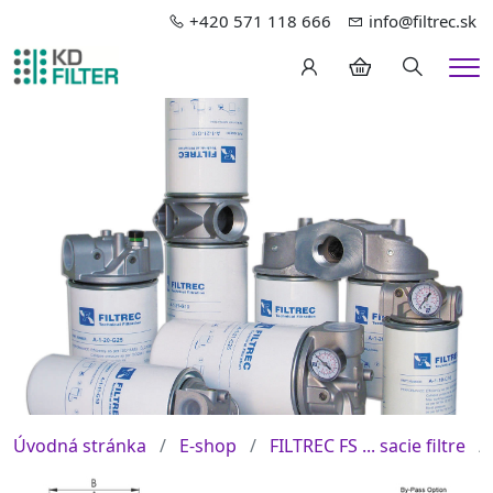
+420 571 118 666
info@filtrec.sk
Hledání
Me
Úvodná stránka
E-shop
FILTREC FS ... sacie filtre