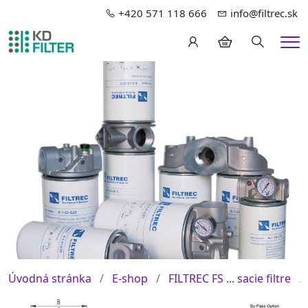
+420 571 118 666
info@filtrec.sk
Hledání
Me
Úvodná stránka
E-shop
FILTREC FS ... sacie filtre