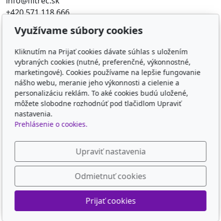
info@filtrec.sk
+420 571 118 666
Využívame súbory cookies
Obľúbené odkazy
Kliknutím na Prijať cookies dávate súhlas s uložením
FILTR-FILTRY.CZ
vybraných cookies (nutné, preferenčné, výkonnostné,
FILTER-FILTERS.EU
marketingové). Cookies používame na lepšie fungovanie
KD-FILTER
nášho webu, meranie jeho výkonnosti a cielenie a
KD-FILTER, Průmyslová filtrace s.r.o. - HYDRAULICKÉ
personalizáciu reklám. To aké cookies budú uložené,
môžete slobodne rozhodnúť pod tlačidlom Upraviť
FILTRY, PRŮM
nastavenia.
Prehlásenie o cookies.
Sledujte nás
Upraviť nastavenia
Odmietnuť cookies
© 2026
KD-FILTER, Průmyslová filtrace s.r.o.
Prijať cookies
Poháňaný
inPage
s AI