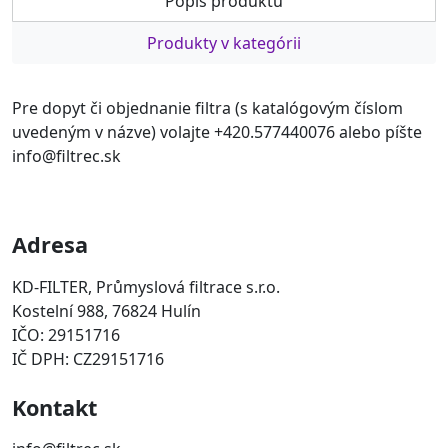
Popis produktu
Produkty v kategórii
Pre dopyt či objednanie filtra (s katalógovým číslom
uvedeným v názve) volajte +420.577440076 alebo píšte
info@filtrec.sk
Adresa
KD-FILTER, Průmyslová filtrace s.r.o.
Kostelní 988, 76824 Hulín
IČO: 29151716
IČ DPH: CZ29151716
Kontakt