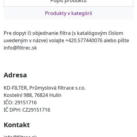
Popis produktu
Produkty v kategórii
Pre dopyt či objednanie filtra (s katalógovým číslom
uvedeným v názve) volajte +420.577440076 alebo píšte
info@filtrec.sk
Adresa
KD-FILTER, Průmyslová filtrace s.r.o.
Kostelní 988, 76824 Hulín
IČO: 29151716
IČ DPH: CZ29151716
Kontakt