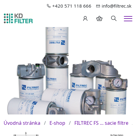
+420 571 118 666
info@filtrec.sk
Hledání
Me
Úvodná stránka
E-shop
FILTREC FS ... sacie filtre