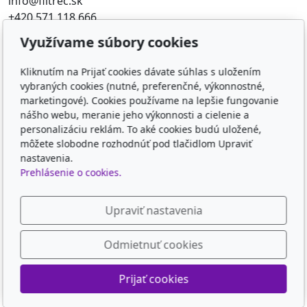
info@filtrec.sk
+420 571 118 666
Využívame súbory cookies
Obľúbené odkazy
Kliknutím na Prijať cookies dávate súhlas s uložením
FILTR-FILTRY.CZ
vybraných cookies (nutné, preferenčné, výkonnostné,
FILTER-FILTERS.EU
marketingové). Cookies používame na lepšie fungovanie
KD-FILTER
nášho webu, meranie jeho výkonnosti a cielenie a
KD-FILTER, Průmyslová filtrace s.r.o. - HYDRAULICKÉ
personalizáciu reklám. To aké cookies budú uložené,
môžete slobodne rozhodnúť pod tlačidlom Upraviť
FILTRY, PRŮM
nastavenia.
Prehlásenie o cookies.
Sledujte nás
Upraviť nastavenia
Odmietnuť cookies
© 2026
KD-FILTER, Průmyslová filtrace s.r.o.
Prijať cookies
Poháňaný
inPage
s AI