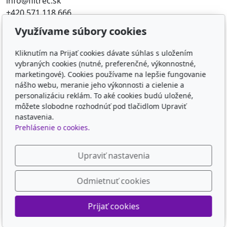
info@filtrec.sk
+420 571 118 666
Využívame súbory cookies
Obľúbené odkazy
Kliknutím na Prijať cookies dávate súhlas s uložením
FILTR-FILTRY.CZ
vybraných cookies (nutné, preferenčné, výkonnostné,
FILTER-FILTERS.EU
marketingové). Cookies používame na lepšie fungovanie
KD-FILTER
nášho webu, meranie jeho výkonnosti a cielenie a
KD-FILTER, Průmyslová filtrace s.r.o. - HYDRAULICKÉ
personalizáciu reklám. To aké cookies budú uložené,
môžete slobodne rozhodnúť pod tlačidlom Upraviť
FILTRY, PRŮM
nastavenia.
Prehlásenie o cookies.
Sledujte nás
Upraviť nastavenia
Odmietnuť cookies
© 2026
KD-FILTER, Průmyslová filtrace s.r.o.
Prijať cookies
Poháňaný
inPage
s AI