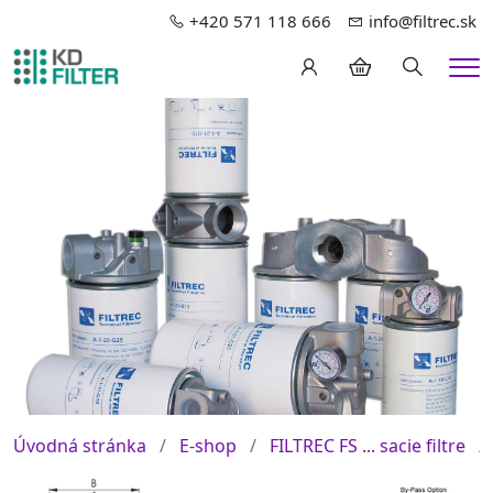
+420 571 118 666
info@filtrec.sk
Hledání
Me
Úvodná stránka
E-shop
FILTREC FS ... sacie filtre