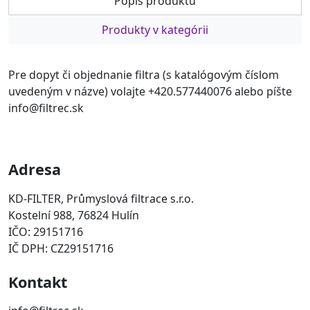
Popis produktu
Produkty v kategórii
Pre dopyt či objednanie filtra (s katalógovým číslom
uvedeným v názve) volajte +420.577440076 alebo píšte
info@filtrec.sk
Adresa
KD-FILTER, Průmyslová filtrace s.r.o.
Kostelní 988, 76824 Hulín
IČO: 29151716
IČ DPH: CZ29151716
Kontakt