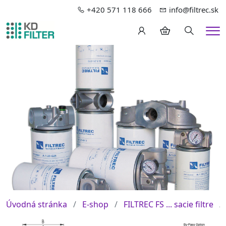
+420 571 118 666
info@filtrec.sk
Hledání
Me
Úvodná stránka
E-shop
FILTREC FS ... sacie filtre