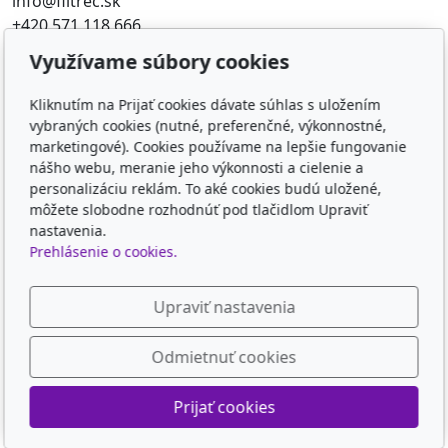
info@filtrec.sk
+420 571 118 666
Využívame súbory cookies
Obľúbené odkazy
Kliknutím na Prijať cookies dávate súhlas s uložením
FILTR-FILTRY.CZ
vybraných cookies (nutné, preferenčné, výkonnostné,
FILTER-FILTERS.EU
marketingové). Cookies používame na lepšie fungovanie
KD-FILTER
nášho webu, meranie jeho výkonnosti a cielenie a
KD-FILTER, Průmyslová filtrace s.r.o. - HYDRAULICKÉ
personalizáciu reklám. To aké cookies budú uložené,
môžete slobodne rozhodnúť pod tlačidlom Upraviť
FILTRY, PRŮM
nastavenia.
Prehlásenie o cookies.
Sledujte nás
Upraviť nastavenia
Odmietnuť cookies
© 2026
KD-FILTER, Průmyslová filtrace s.r.o.
Prijať cookies
Poháňaný
inPage
s AI