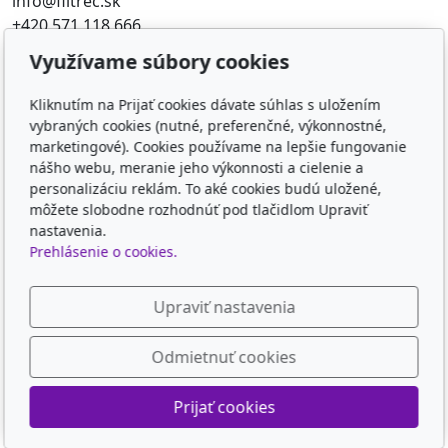
info@filtrec.sk
+420 571 118 666
Využívame súbory cookies
Obľúbené odkazy
Kliknutím na Prijať cookies dávate súhlas s uložením
FILTR-FILTRY.CZ
vybraných cookies (nutné, preferenčné, výkonnostné,
FILTER-FILTERS.EU
marketingové). Cookies používame na lepšie fungovanie
KD-FILTER
nášho webu, meranie jeho výkonnosti a cielenie a
KD-FILTER, Průmyslová filtrace s.r.o. - HYDRAULICKÉ
personalizáciu reklám. To aké cookies budú uložené,
môžete slobodne rozhodnúť pod tlačidlom Upraviť
FILTRY, PRŮM
nastavenia.
Prehlásenie o cookies.
Sledujte nás
Upraviť nastavenia
Odmietnuť cookies
© 2026
KD-FILTER, Průmyslová filtrace s.r.o.
Prijať cookies
Poháňaný
inPage
s AI