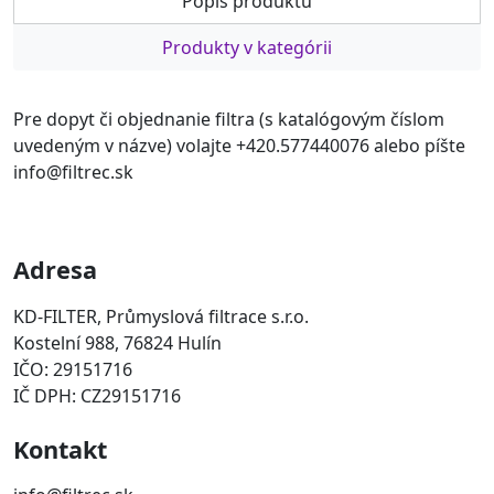
Popis produktu
Produkty v kategórii
Pre dopyt či objednanie filtra (s katalógovým číslom
uvedeným v názve) volajte +420.577440076 alebo píšte
info@filtrec.sk
Adresa
KD-FILTER, Průmyslová filtrace s.r.o.
Kostelní 988, 76824 Hulín
IČO: 29151716
IČ DPH: CZ29151716
Kontakt