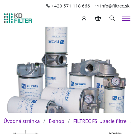
+420 571 118 666
info@filtrec.sk
Hledání
Me
Úvodná stránka
E-shop
FILTREC FS ... sacie filtre