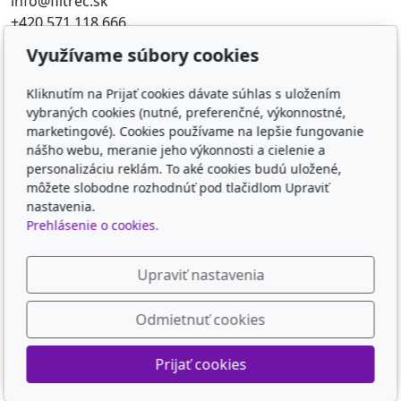
info@filtrec.sk
+420 571 118 666
Využívame súbory cookies
Obľúbené odkazy
Kliknutím na Prijať cookies dávate súhlas s uložením
FILTR-FILTRY.CZ
vybraných cookies (nutné, preferenčné, výkonnostné,
FILTER-FILTERS.EU
marketingové). Cookies používame na lepšie fungovanie
KD-FILTER
nášho webu, meranie jeho výkonnosti a cielenie a
KD-FILTER, Průmyslová filtrace s.r.o. - HYDRAULICKÉ
personalizáciu reklám. To aké cookies budú uložené,
môžete slobodne rozhodnúť pod tlačidlom Upraviť
FILTRY, PRŮM
nastavenia.
Prehlásenie o cookies.
Sledujte nás
Upraviť nastavenia
Odmietnuť cookies
© 2026
KD-FILTER, Průmyslová filtrace s.r.o.
Prijať cookies
Poháňaný
inPage
s AI