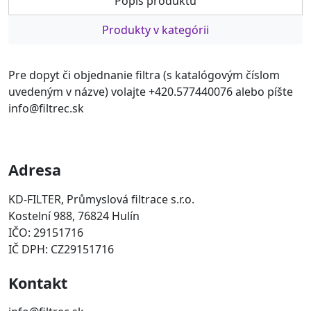
Popis produktu
Produkty v kategórii
Pre dopyt či objednanie filtra (s katalógovým číslom
uvedeným v názve) volajte +420.577440076 alebo píšte
info@filtrec.sk
Adresa
KD-FILTER, Průmyslová filtrace s.r.o.
Kostelní 988, 76824 Hulín
IČO: 29151716
IČ DPH: CZ29151716
Kontakt