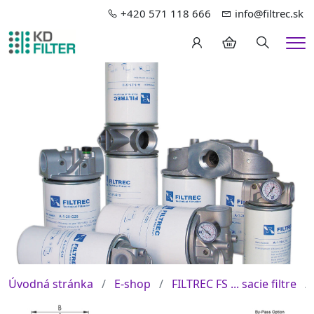
+420 571 118 666
info@filtrec.sk
Hledání
Me
Úvodná stránka
E-shop
FILTREC FS ... sacie filtre