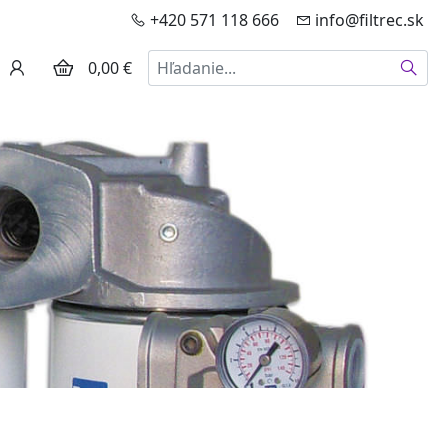
+420 571 118 666
info@filtrec.sk
Hľadať
0,00 €