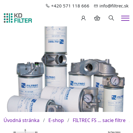
+420 571 118 666
info@filtrec.sk
Hledání
Me
Úvodná stránka
E-shop
FILTREC FS ... sacie filtre