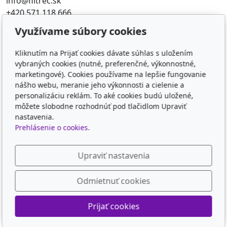
info@filtrec.sk
+420 571 118 666
Využívame súbory cookies
Obľúbené odkazy
Kliknutím na Prijať cookies dávate súhlas s uložením
FILTR-FILTRY.CZ
vybraných cookies (nutné, preferenčné, výkonnostné,
FILTER-FILTERS.EU
marketingové). Cookies používame na lepšie fungovanie
KD-FILTER
nášho webu, meranie jeho výkonnosti a cielenie a
KD-FILTER, Průmyslová filtrace s.r.o. - HYDRAULICKÉ
personalizáciu reklám. To aké cookies budú uložené,
môžete slobodne rozhodnúť pod tlačidlom Upraviť
FILTRY, PRŮM
nastavenia.
Prehlásenie o cookies.
Sledujte nás
Upraviť nastavenia
Odmietnuť cookies
© 2026
KD-FILTER, Průmyslová filtrace s.r.o.
Prijať cookies
Poháňaný
inPage
s AI