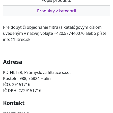
Popis produktu
Produkty v kategórii
Pre dopyt či objednanie filtra (s katalógovým číslom
uvedeným v názve) volajte +420.577440076 alebo píšte
info@filtrec.sk
Adresa
KD-FILTER, Průmyslová filtrace s.r.o.
Kostelní 988, 76824 Hulín
IČO: 29151716
IČ DPH: CZ29151716
Kontakt