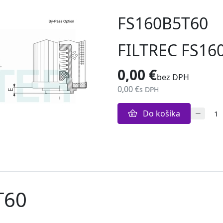
FS160B5T60
FILTREC FS16
0,00 €
bez DPH
0,00 €
s DPH
Do košíka
T60