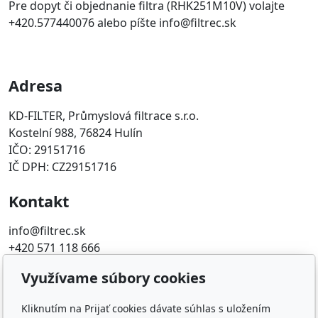
Pre dopyt či objednanie filtra (RHK251M10V) volajte
+420.577440076 alebo píšte info@filtrec.sk
Adresa
KD-FILTER, Průmyslová filtrace s.r.o.
Kostelní 988, 76824 Hulín
IČO: 29151716
IČ DPH: CZ29151716
Kontakt
info@filtrec.sk
+420 571 118 666
Využívame súbory cookies
Obľúbené odkazy
Kliknutím na Prijať cookies dávate súhlas s uložením
FILTR-FILTRY.CZ