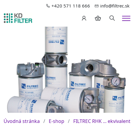
+420 571 118 666
info@filtrec.sk
Hledání
Me
Úvodná stránka
E-shop
FILTREC RHK ... ekvivalent