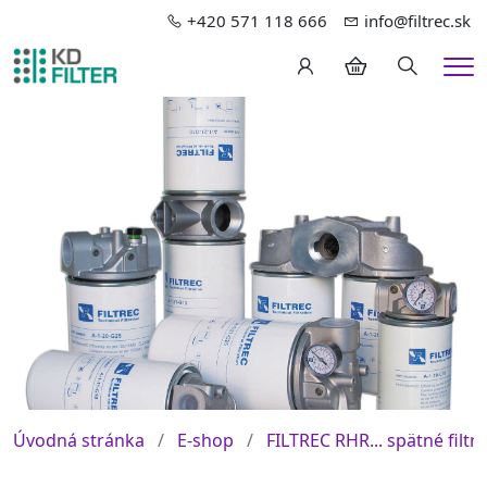
+420 571 118 666
info@filtrec.sk
Hledání
Me
Úvodná stránka
E-shop
FILTREC RHR... spätné filtre