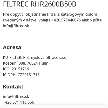
FILTREC RHR2600B50B
Pre dopyt či objednanie filtra (s katalógovým číslom
uvedeným v názve) volajte +420.577440076 alebo píšte
info@filtrec.sk
Adresa
KD-FILTER, Průmyslová filtrace s.r.o.
Kostelní 988, 76824 Hulín
IČO: 29151716
IČ DPH: CZ29151716
Kontakt
info@filtrec.sk
+420 571 118 666