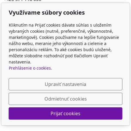
Využívame súbory cookies
Obľúbené odkazy
Kliknutím na Prijať cookies dávate súhlas s uložením
FILTR-FILTRY.CZ
vybraných cookies (nutné, preferenčné, výkonnostné,
FILTER-FILTERS.EU
marketingové). Cookies používame na lepšie fungovanie
KD-FILTER
nášho webu, meranie jeho výkonnosti a cielenie a
KD-FILTER, Průmyslová filtrace s.r.o. - HYDRAULICKÉ
personalizáciu reklám. To aké cookies budú uložené,
FILTRY, PRŮM
môžete slobodne rozhodnúť pod tlačidlom Upraviť
nastavenia.
Sledujte nás
Prehlásenie o cookies.
Upraviť nastavenia
Odmietnuť cookies
© 2026
KD-FILTER, Průmyslová filtrace s.r.o.
Poháňaný
inPage
s AI
Prijať cookies