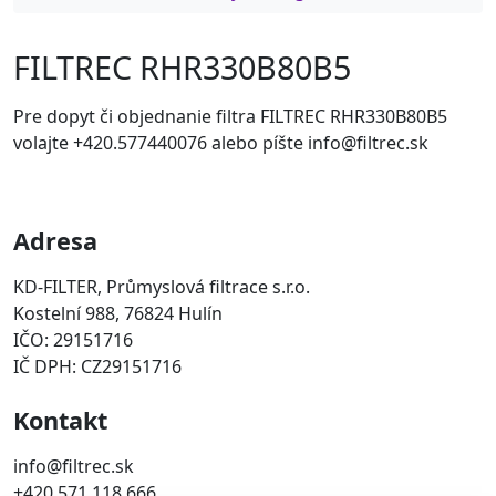
FILTREC RHR330B80B5
Pre dopyt či objednanie filtra FILTREC RHR330B80B5
volajte +420.577440076 alebo píšte info@filtrec.sk
Adresa
KD-FILTER, Průmyslová filtrace s.r.o.
Kostelní 988, 76824 Hulín
IČO: 29151716
IČ DPH: CZ29151716
Kontakt
info@filtrec.sk
+420 571 118 666