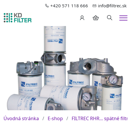
+420 571 118 666
info@filtrec.sk
Hledání
Me
Úvodná stránka
E-shop
FILTREC RHR... spätné filtre