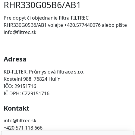
RHR330G05B6/AB1
Pre dopyt či objednanie filtra FILTREC
RHR330G05B6/AB1 volajte +420.577440076 alebo píšte
info@filtrec.sk
Adresa
KD-FILTER, Průmyslová filtrace s.r.o.
Kostelní 988, 76824 Hulín
IČO: 29151716
IČ DPH: CZ29151716
Kontakt
info@filtrec.sk
+420 571 118 666