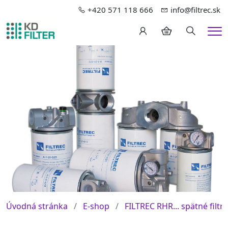
+420 571 118 666
info@filtrec.sk
Hledání
Me
Úvodná stránka
E-shop
FILTREC RHR... spätné filtre