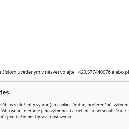
m číslom uvedeným v názve) volajte +420.577440076 alebo píš
ies
takt
Obľúbené odkazy
e súhlas s uložením vybraných cookies (nutné, preferenčné, výkonn
iltrec.sk
FILTR-FILTRY.CZ
ášho webu, meranie jeho výkonnosti a cielenie a personalizáciu re
úť pod tlačidlom Upraviť nastavenia.
71 118 666
FILTER-FILTERS.EU
KD-FILTER