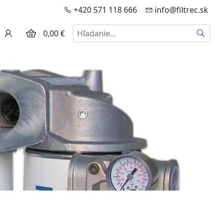
+420 571 118 666
info@filtrec.sk
Hľadať
0,00 €