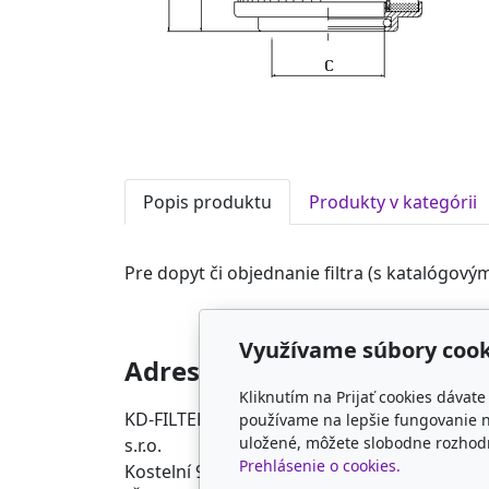
Popis produktu
Produkty v kategórii
Pre dopyt či objednanie filtra (s katalógový
Využívame súbory cook
Adresa
Kon
Kliknutím na Prijať cookies dávat
KD-FILTER, Průmyslová filtrace
info@f
používame na lepšie fungovanie n
uložené, môžete slobodne rozhodn
s.r.o.
+420 5
Prehlásenie o cookies.
Kostelní 988, 76824 Hulín