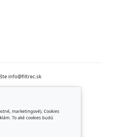
te info@filtrec.sk
Sledujte nás
ostné, marketingové). Cookies
klám. To aké cookies budú