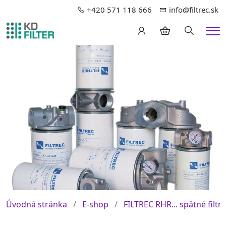
+420 571 118 666
info@filtrec.sk
Hledání
Me
Úvodná stránka
E-shop
FILTREC RHR... spätné filtre