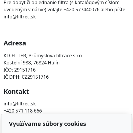
Pre dopyt či objednanie filtra (s katalógovým číslom
uvedeným v názve) volajte +420.577440076 alebo píšte
info@filtrec.sk
Adresa
KD-FILTER, Průmyslová filtrace s.r.o.
Kostelní 988, 76824 Hulín
IČO: 29151716
IČ DPH: CZ29151716
Kontakt
info@filtrec.sk
+420 571 118 666
Využívame súbory cookies
Obľúbené odkazy