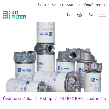
+420 571 118 666
info@filtrec.sk
Hledání
Me
Úvodná stránka
E-shop
FILTREC RHR... spätné filtre