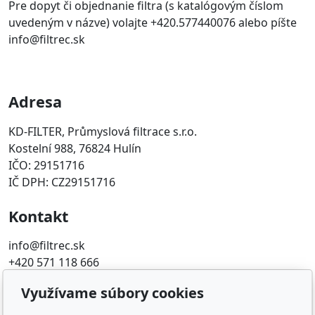
Pre dopyt či objednanie filtra (s katalógovým číslom
uvedeným v názve) volajte +420.577440076 alebo píšte
info@filtrec.sk
Adresa
KD-FILTER, Průmyslová filtrace s.r.o.
Kostelní 988, 76824 Hulín
IČO: 29151716
IČ DPH: CZ29151716
Kontakt
info@filtrec.sk
+420 571 118 666
Využívame súbory cookies
Obľúbené odkazy