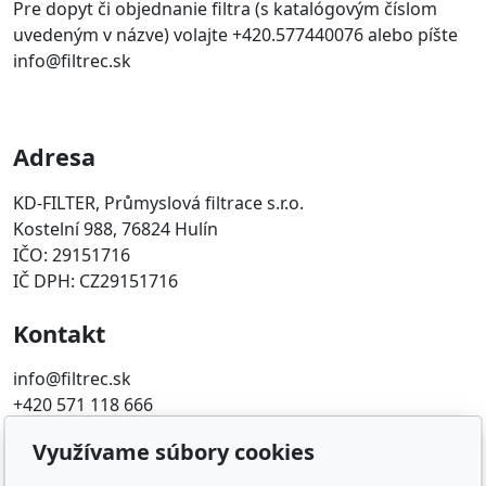
Pre dopyt či objednanie filtra (s katalógovým číslom
uvedeným v názve) volajte +420.577440076 alebo píšte
info@filtrec.sk
Adresa
KD-FILTER, Průmyslová filtrace s.r.o.
Kostelní 988, 76824 Hulín
IČO: 29151716
IČ DPH: CZ29151716
Kontakt
info@filtrec.sk
+420 571 118 666
Využívame súbory cookies
Obľúbené odkazy