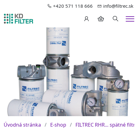
+420 571 118 666
info@filtrec.sk
Hledání
Me
Úvodná stránka
E-shop
FILTREC RHR... spätné filtre