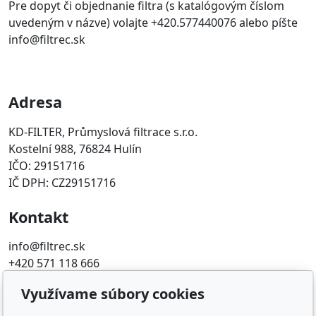
Pre dopyt či objednanie filtra (s katalógovým číslom
uvedeným v názve) volajte +420.577440076 alebo píšte
info@filtrec.sk
Adresa
KD-FILTER, Průmyslová filtrace s.r.o.
Kostelní 988, 76824 Hulín
IČO: 29151716
IČ DPH: CZ29151716
Kontakt
info@filtrec.sk
+420 571 118 666
Využívame súbory cookies
Obľúbené odkazy