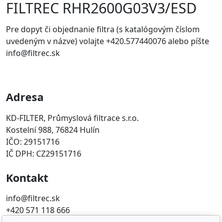
FILTREC RHR2600G03V3/ESD
Pre dopyt či objednanie filtra (s katalógovým číslom
uvedeným v názve) volajte +420.577440076 alebo píšte
info@filtrec.sk
Adresa
KD-FILTER, Průmyslová filtrace s.r.o.
Kostelní 988, 76824 Hulín
IČO: 29151716
IČ DPH: CZ29151716
Kontakt
info@filtrec.sk
+420 571 118 666