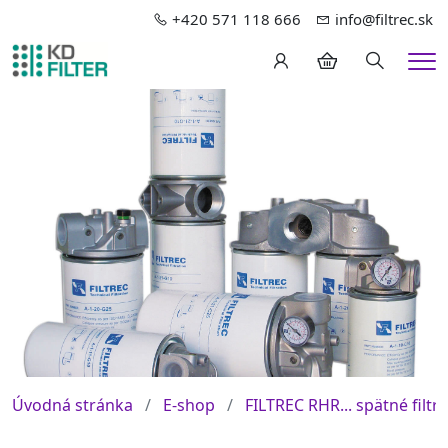
+420 571 118 666
info@filtrec.sk
Hledání
Me
Úvodná stránka
E-shop
FILTREC RHR... spätné filtre